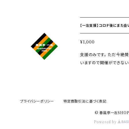
ら嬉しいです！
【一左支援】コロナ後にまた会い
¥1,000
支援のみです。 ただ今絶賛失業中、無職です。 なんせ三密になってしま
いますので開催ができないです。 1000円というと、前座
慣れてないネタなどをやる会）くらい
ら嬉しいです！
プライバシーポリシー
特定商取引法に基づく表記
© 春風亭一左SHO
Powered by