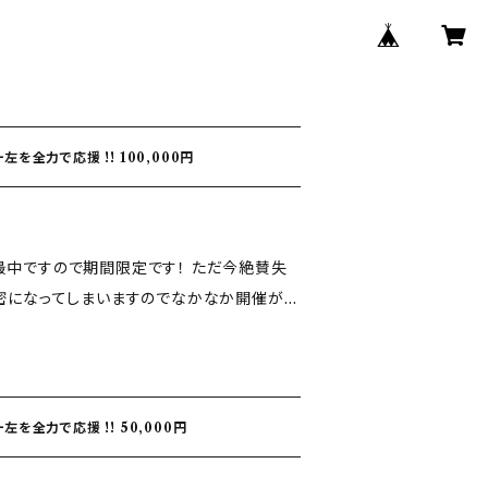
を全力で応援 !! 100,000円
すので期間限定です！ ただ今絶賛失
三密になってしまいますのでなかなか開催がで
間で開催する落語会に呼んでいただくお値
を全力で応援 !! 50,000円
集会所など（壁と屋根があるところでしたらど
3席 90分程度） 交通費は別途いた