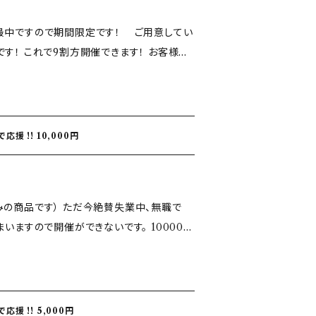
最中ですので期間限定です！ ご用意してい
入前に私のSNSのメッセージなどでご連絡下さ
 これで9割方開催できます！ お客様は、
ze@gmail.com
ないです。 50000円というと…
木戸銭はないです 笑 谷町の方でも滅多
援 !! 10,000円
たらどこでも）呼んでいただければ一席（30
別途いただきます。 ご不明な点や質
入前に私のSNSのメッセージなどでご連絡下さ
だ今絶賛失業中、無職で
ze@gmail.com
ますので開催ができないです。 10000円
語会の木戸銭ぐらいです！ お買い上げ
セットを差し上げます！
援 !! 5,000円