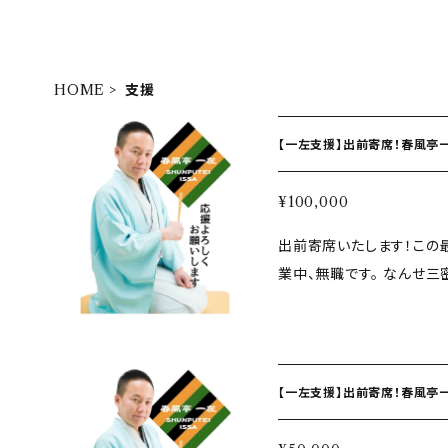
HOME
支援
【一左支援】出前寄席！春風亭一左
¥100,000
出前寄席いたします！この最中で
業中、無職です。 なんせ
きないです。 100,000円というと…、こんな高い木戸銭はないです 笑
ご自宅でプライベートな空
段でしょうか！ ご用意していただくものは、座布団一枚！あれば9割方出
来ちゃいます！ お客様は一名様から大丈夫です！ お買い上げ頂けまし
【一左支援】出前寄席！春風亭一左
たら よろしければお宅、
こでも） 落語やりに伺います！（2、