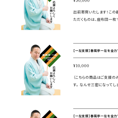
¥50,000
だきます。 または、扇子・手拭いセットを差し上げます！ ご不明な点や質
出前寄席いたします！この
問ございましたら、 ご購
ただくものは、座布団一枚です！
い！ Gmail
issaharuka
1名様から大丈夫です！ ただ今絶賛失業中、無職です。 なんせ三密にな
ってしまいますのでなかなか開催ができ
こんな高い寄席の落語会の
に祝儀いただけませんよ！ お買い上げ頂けましたら ご自宅、集会所な
【一左支援】春風亭一左を全力で応
ど（屋根と壁がある所でし
分程度）申し上げます！ 交通費は
¥10,000
問ございましたら、 ご購
（こちらの商品はご支援のみの商品です） た
い！ Gmail
issaharuka
す。 なんせ三密になってしまい
というと、料亭のお料理付きの落
頂けましたら、扇子手拭い
【一左支援】春風亭一左を全力で応