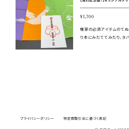
【真打記念品！】オリジナルデザ
¥1,700
噺家の必須アイテムのてぬ
り本にみたててみたり、タバコ入れに
さい！ 秦野名物の落花生をモチーフにしております！ 青色のてぬぐい
は、噺家になって初めて作
プライバシーポリシー
特定商取引法に基づく表記