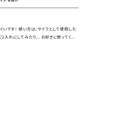
イン 手拭い
ぐいです！ 使い方は、サイフとして使用した
してみたり… お好きに使ってくだ
ったものです！