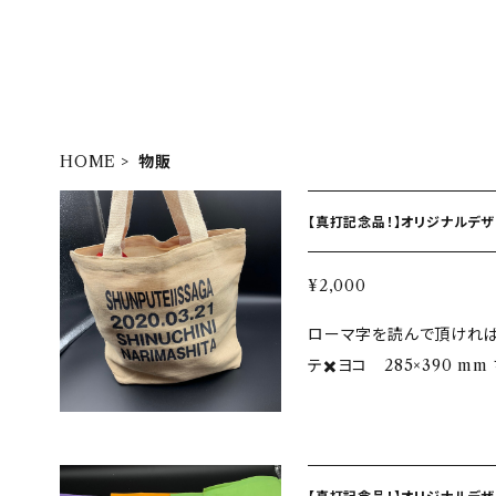
HOME
物販
【真打記念品！】オリジナルデ
¥2,000
ローマ字を読んで頂ければ
テ✖️ヨコ 285×390 mm ちょうど着物一式が入るサイズです！ （わか
りずらい） エコバッ