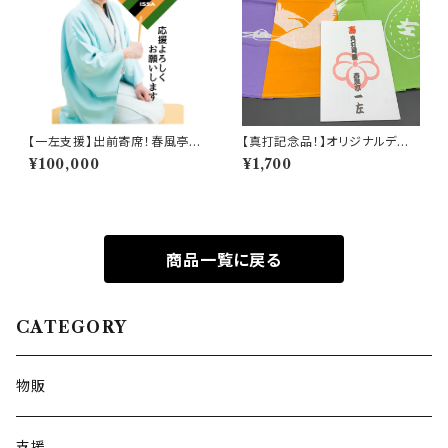
【一左支援】出前寄席！春風亭一
【真打記念品！】オリジナルデザ
左を全力で応援 !! 100,000円
イン 手拭い
¥100,000
¥1,700
商品一覧に戻る
CATEGORY
物販
支援