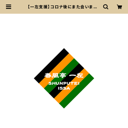
【一左支援】コロナ後にまた会いましょ
う券 4,000円 | 春風亭一左SHOP